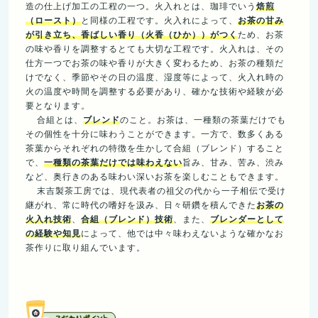
造の仕上げ加工の工程の一つ。火入れとは、珈琲でいう
焙煎
（ロースト）
と同様の工程です。火入れによって、
お茶の甘み
が引き立ち、香ばしい香り（火香（ひか））がつく
ため、お茶
の味や香りを調整するとても大切な工程です。火入れは、その
仕方一つでお茶の味や香りが大きく変わるため、お茶の種類だ
けでなく、季節やその日の温度、湿度等によって、火入れ時の
火の温度や時間を調整する必要があり、確かな技術や経験が必
要となります。
合組とは、
ブレンド
のこと。お茶は、一種類の茶葉だけでも
その個性を十分に味わうことができます。一方で、数多くある
茶葉からそれぞれの特徴を生かして合組（ブレンド）すること
で、
一種類の茶葉だけでは味わえない
旨み、甘み、苦み、渋み
など、奥行きのある味わい深いお茶を楽しむこともできます。
末吉製茶工房では、現代表者の祖父の代から一子相伝で受け
継がれ、常に時代の嗜好を汲み、日々研鑽を積んできた
お茶の
火入れ技術
、
合組（ブレンド）技術
、また、
ブレンダーとして
の経験や知見
によって、他では中々味わえないような確かなお
茶作りに取り組んでいます。