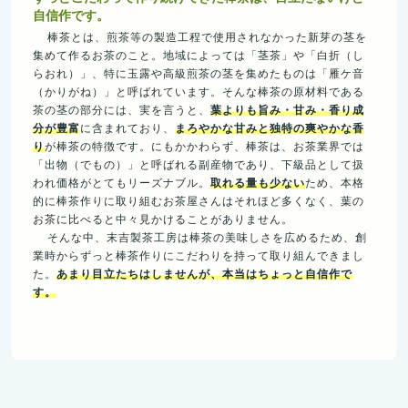
自信作です。
棒茶とは、煎茶等の製造工程で使用されなかった新芽の茎を
集めて作るお茶のこと。地域によっては「茎茶」や「白折（し
らおれ）」、特に玉露や高級煎茶の茎を集めたものは「雁ケ音
（かりがね）」と呼ばれています。そんな棒茶の原材料である
茶の茎の部分には、実を言うと、
葉よりも旨み・甘み・香り成
分が豊富
に含まれており、
まろやかな甘みと独特の爽やかな香
り
が棒茶の特徴です。にもかかわらず、棒茶は、お茶業界では
「出物（でもの）」と呼ばれる副産物であり、下級品として扱
われ価格がとてもリーズナブル。
取れる量も少ない
ため、本格
的に棒茶作りに取り組むお茶屋さんはそれほど多くなく、葉の
お茶に比べると中々見かけることがありません。
そんな中、末吉製茶工房は棒茶の美味しさを広めるため、創
業時からずっと棒茶作りにこだわりを持って取り組んできまし
た。
あまり目立たちはしませんが、本当はちょっと自信作で
す。